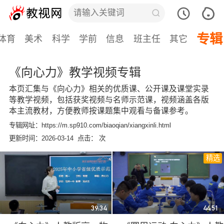
专辑
体育
美术
科学
学前
信息
班主任
其它
《向心力》教学视频专辑
本页汇集与《向心力》相关的优质课、公开课及课堂实录
等教学视频，包括获奖视频与名师示范课，视频涵盖各版
本主流教材，方便教师按课题集中观看与备课参考。
专辑网址：https://m.sp910.com/biaoqian/xiangxinli.html
更新时间：2026-03-14 点击：
次
精选
39:34
44:51