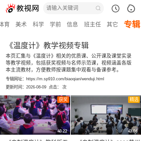
专辑
体育
美术
科学
学前
信息
班主任
其它
《温度计》教学视频专辑
本页汇集与《温度计》相关的优质课、公开课及课堂实录
等教学视频，包括获奖视频与名师示范课，视频涵盖各版
本主流教材，方便教师按课题集中观看与备课参考。
专辑网址：https://m.sp910.com/biaoqian/wenduji.html
更新时间：2026-08-09 点击：
次
获奖
精选
40:22
43:06