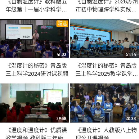
《自制温度计》教科版五
《自制温度计》2026苏州
年级第十一届小学科学优
市初中物理跨学科实践教
质课竞赛一等奖视频
学研讨活动优课视频
精选
41:03
51:14
《温度计的秘密》青岛版
《温度计的秘密》青岛版
三上科学2024研讨课视频
三上科学2025教学课堂实
录视频
39:58
40:38
《温度和温度计》优质课
《温度计》人教版八上物
教学视频-教科版三年级科
理公开课视频