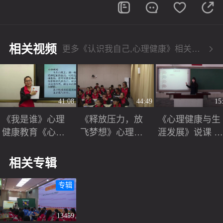
相关视频
更多《认识我自己,心理健康》相关视频
41:08
44:49
15
《我是谁》心理
《释放压力，放
《心理健康与生
健康教育《心理
飞梦想》心理健
涯发展》说课 
健康》山东画报
康教育《心理健
京张蕾（北京市
出版社高一全一
康指导与实施》
首届中小学青年
相关专辑
册
高一-姜欢珍
教师教学说课大
赛）
专辑
13459