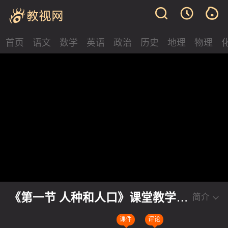
首页
语文
数学
英语
政治
历史
地理
物理
《第一节 人种和人口》课堂教学视
简介
频实录-中图版（王民主编）初中
课件
评论
地理八年级上册