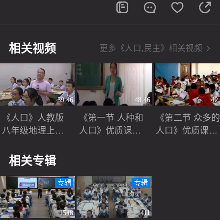
相关视频
更多《人口,民主》相关视频
39:46
48:46
42
《人口》人教版
《第一节 人种和
《第二节 众多
八年级地理上册
人口》优质课课
人口》优质课教
公开课教学视频
堂展示视频-中图
学视频实录-中
版（王民主编）
版（王民主编）
相关专辑
初中地理八年级
初中地理七年级
上册
上册
专辑
专辑
1548
411