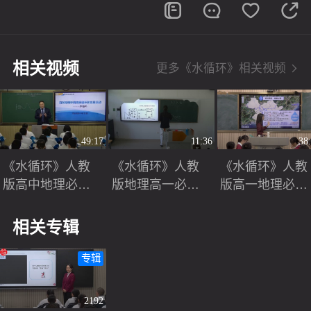
相关视频
更多《水循环》相关视频
49:17
11:36
38
《水循环》人教
《水循环》人教
《水循环》人教
版高中地理必修
版地理高一必修
版高一地理必修
一2025展示课视
一-贾继红
一课堂教学实录
频
视频
相关专辑
专辑
2192