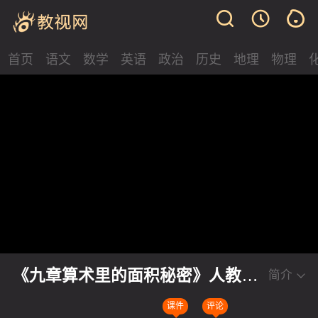
首页
语文
数学
英语
政治
历史
地理
物理
《九章算术里的面积秘密》人教版
简介
五上数学2026深化学科实践让学习
课件
评论
真正发生说课视频