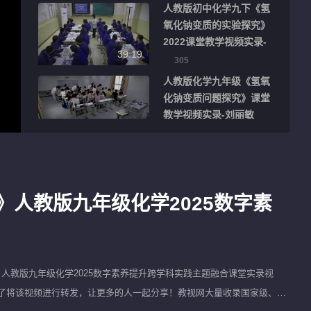
人教版初中化学九下《氢
氧化钠变质的实验探究》
2022课堂教学视频实录-
39:19
李松娟
305
人教版化学九年级《氢氧
化钠变质问题探究》课堂
教学视频实录-刘丽敏
39:09
376
人教版化学九年级《氢氧
化钠变质的探究》课堂教
学视频实录-曹永强
人教版九年级化学2025数字素
36:10
307
人教版化学九下
10.1.3《氢氧化钠变质的
探究》课堂教学实录-曹
36:10
人教版九年级化学2025数字素养提升跨学科实践主题融合课堂实录视
永强
1124
果您觉得该视频很不错别忘了将该视频进行转发，让更多的人一起分享！教视网大量收录国家级、各
《氢氧化钠变质的实验探