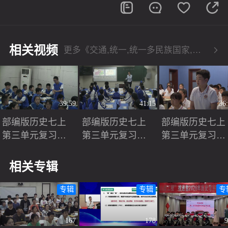
相关视频
更多《交通,统一,统一多民族国家,多民族》相关视频
39:59
41:15
36
部编版历史七上
部编版历史七上
部编版历史七上
第三单元复习课
第三单元复习课
第三单元复习课
《统一多民族国
《统一多民族国
《统一多民族国
家的建立和巩
家的建立和巩
家的建立和巩
相关专辑
固》优质课视频
固》优质课视频
固》优质课视频
实录
实录
实录
专辑
专辑
专
167
178