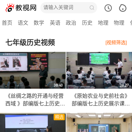
首页
语文
数学
英语
政治
历史
地理
物理
七年级历史视频
[视频筛选]
38:40
39:27
《丝绸之路的开通与经营
《原始农业与史前社会》
西域 》部编版七上历史展
部编版七上历史展示课视
示课视频
频
精选