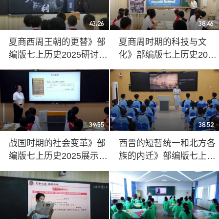
43:26
38:46
夏商西周王朝的更替》部
夏商周时期的科技与文
编版七上历史2025研讨课
化》部编版七上历史2025
视频
优质示范课视频
39:55
38:52
战国时期的社会变革》部
西晋的短暂统一和北方各
编版七上历史2025展示课
族的内迁》部编版七上历
视频
史2025展示课视频