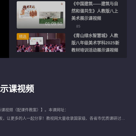
《中国建筑——建筑与自
然和谐共生》人教版八上
美术展示课视频
01:09:50
85
《青山绿水智慧城》人教
精选
版八年级美术学科2025新
教材培训活动展示课视频
41:48
158
《中外史前美术巡礼》人
精选
教版八年级美术研讨课视
频-专辑-江虹
展示课视频
60:07
117
《妙想逐飞天》人教版八
精选
年级美术研讨课视频
示课视频
（配课件教案）】。本课网址：
错别忘了将该视频进行转发，让更多的人一起分享！教视网大量收录国家级、各省市优质课研讨课
53:12
59
《树叶的血管》人教版二