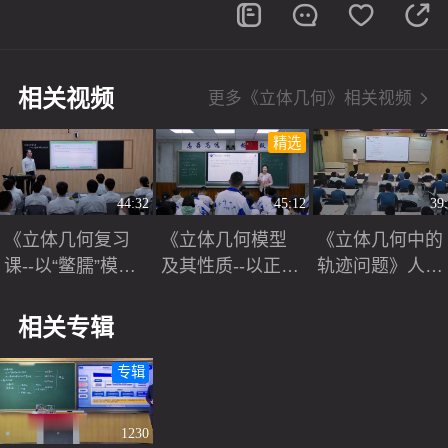
青年教师赛课视频
相关视频
更多《立体几何》相关视频
精选
44:32
45:12
39
《立体几何复习
《立体几何模型
《立体几何中的
课--以“鳖臑”模型
及其性质--以正方
轨迹问题》人教
为载体》人教版
体为例》人教版
版高三数学复习
高三数学2024第
高三数学2024第
课课堂实录视频
相关专辑
一轮复习课视频
一轮复习研讨课
莫彪
视频-执教-
专辑
1230