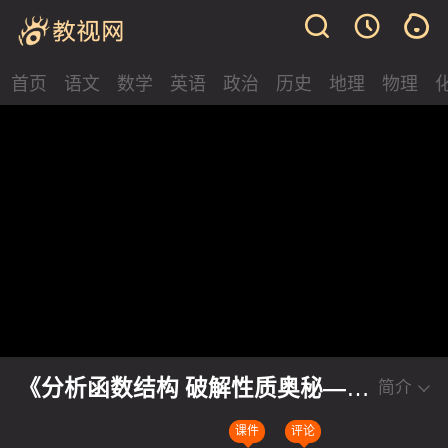
首页
语文
数学
英语
政治
历史
地理
物理
《分析函数结构 破解性质奥秘——
简介
基本初等函数的性质与应用》人教
课件
评论
版高一数学第十二届全国高中数学