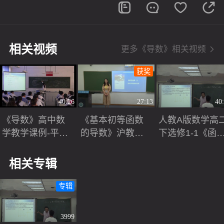
相关视频
更多《导数》相关视频
获奖
40:26
27:13
40
《导数》高中数
《基本初等函数
人教A版数学高
学教学课例-平湖
的导数》沪教版
下选修1-1《函
外国语学校-石红
高中数学必修一2
的单调性与导
春
025第六届青年教
数》课堂教学视
相关专辑
师教学竞赛三等
频实录-赵万方
奖视频
专辑
3999