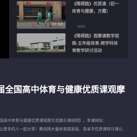
《障碍跑》优质课（初一
体育与健康，方霞）
37:59
1693
《障碍跑》观摩课教学视
频-五年级体育-跨学科体
育教学研讨活动
39:48
365
《障碍跑》观摩课教学视
频-五年级体育-江西省基
础教育优质课教学课例交
十届全国高中体育与健康优质课观摩
40:29
流活动
289
《障碍跑》观摩课教学视
频-四年级体育-江西省跨
学科主题教学竞赛
39:34
全国高中体育与健康优质课观摩交流展示课视频
】。本课网址：
469
忘了将该视频进行转发，让更多的人一起分享！教视网大量收录国家级、各省市优质课研讨课公开
《障碍跑》示范课教学视
精选