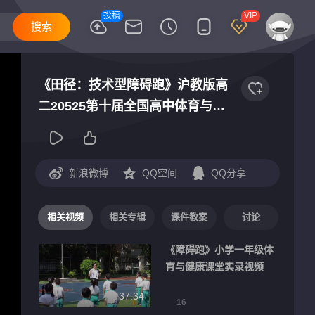
投稿
VIP
《田径：技术型障碍跑》沪教版高
二20525第十届全国高中体育与健
康优质课观摩交流展示课视频
新浪微博
QQ空间
QQ分享
相关视频
相关专辑
课件教案
讨论
《障碍跑》小学一年级体
育与健康课堂实录视频
37:34
16