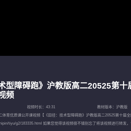
术型障碍跑》沪教版高二20525第
视频
视频时长：43:31
教材版本：沪教版
二体育优质课公开课
视频【
《田径：技术型障碍跑》沪教版高二20525第十届
10.com/shipin/tiyu/g2/183335.html 如果您觉得该视频很不错别