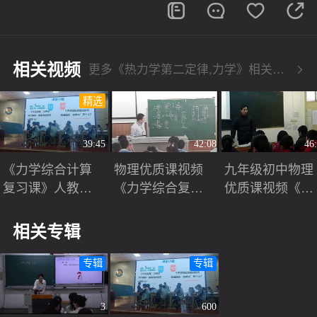
相关视频
更多《热力学第二定律,力学》相关视频
精选
39:45
42:08
46
《力学综合计算
物理优质课视频
九年级初中物理
复习课》人教版
《力学综合复
优质课视频《力
九年级物理2026
习》刘晓勇
学(复习)》_姚占
中考备考研讨课
锋
相关专辑
视频
专辑
专辑
3
600