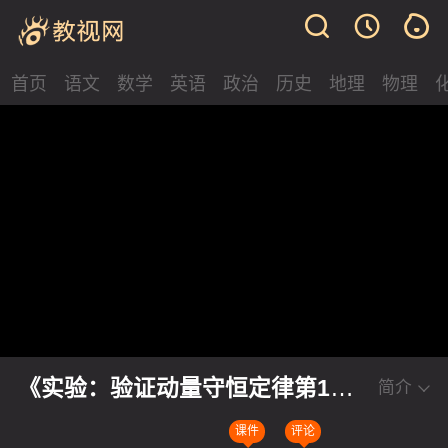
首页
语文
数学
英语
政治
历史
地理
物理
《实验：验证动量守恒定律第1课
简介
时》人教版高中物理选择性必修一
课件
评论
2024新课标新教材优质课竞赛展示