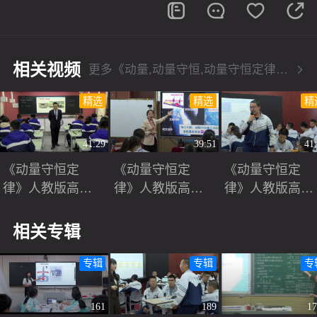
视频
相关视频
更多《动量,动量守恒,动量守恒定律,守恒定律》相关视频
精选
精选
精
41:29
39:51
41
《动量守恒定
《动量守恒定
《动量守恒定
律》人教版高一
律》人教版高二
律》人教版高二
物理必修一2024
物理第16届全国
物理第16届全国
新课标新教材优
青年教师赛课视
青年教师赛课视
相关专辑
质课竞赛展示视
频
频
频
专辑
专辑
专
161
189
1