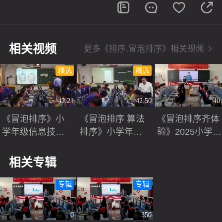
相关视频
更多《排序,冒泡排序》相关视频
精选
精选
42:21
42:50
40
《冒泡排序》小
《冒泡排序 算法
《冒泡排序齐体
学年级信息技术
排序》小学年级
验》2025小学信
聚焦高效与高质
信息技术 聚焦高
息技术展示课视
量课题，赋能学
效与高质量课
频
相关专辑
生素养进阶2025
题，赋能学生素
研讨课视频
养进阶2025研讨
专辑
专辑
课视频
0
350