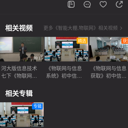
相关视频
更多《智能大棚,物联网》相关视频
精选
获
39:15
36:00
40
河大版信息技术
《物联网与信息
《物联网与信息
七下《物联网像
系统》初中信息
获取》初中信息
我们走来——初
技术赛课视频
技术科技赛课三
识物联网》课堂
等奖视频
相关专辑
教学视频实录-辛
纲领
专辑
168