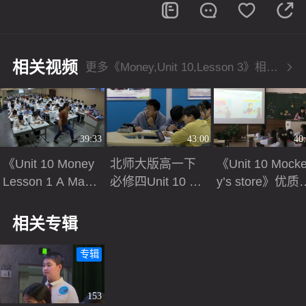
相关视频
更多《Money,Unit 10,Lesson 3》相关视频
39:33
43:00
40
《Unit 10 Money
北师大版高一下
《Unit 10 Mock
Lesson 1 A Mate
必修四Unit 10 M
y’s store》优质
rial World》北师
oney Lesson 1 A
（北师大版英语
大版高一英语- 丽
Material World课
三下，付婷）
相关专辑
水学院附属中学-
堂教学视频实录-
翁颖卿
汪警
专辑
153