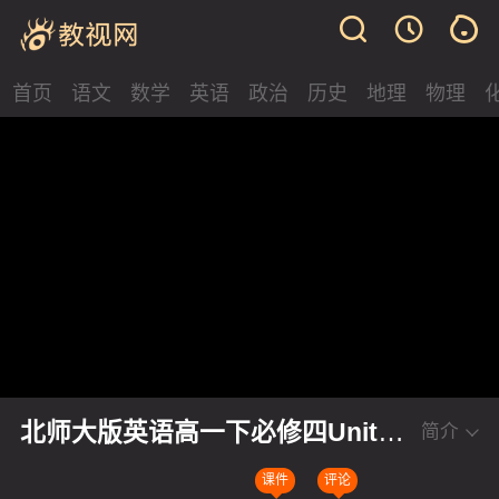
首页
语文
数学
英语
政治
历史
地理
物理
北师大版英语高一下必修四Unit10
简介
Lesson3 Your Money课堂教学视
课件
评论
频实录-李娟