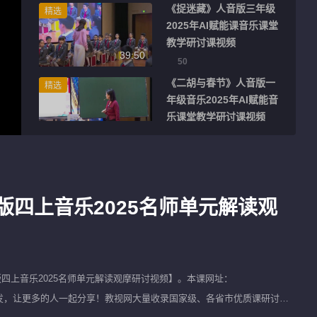
录视频
《捉迷藏》人音版三年级
精选
2025年AI赋能课音乐课堂
教学研讨课视频
39:50
50
《二胡与春节》人音版一
精选
年级音乐2025年AI赋能音
乐课堂教学研讨课视频
38:24
24
《听，大自然在唱歌》人
精选
音版一年级2025年AI赋能
音乐课堂教学研讨课视频
版四上音乐2025名师单元解读观
39:17
45
《声音变变变》人音版一
精选
年级2025年AI赋能课音乐
课堂教学研讨课视频
40:27
四上音乐2025名师单元解读观摩研讨视频
】。本课网址：
28
错别忘了将该视频进行转发，让更多的人一起分享！教视网大量收录国家级、各省市优质课研讨课
《火车托卡塔》人音版四
精选