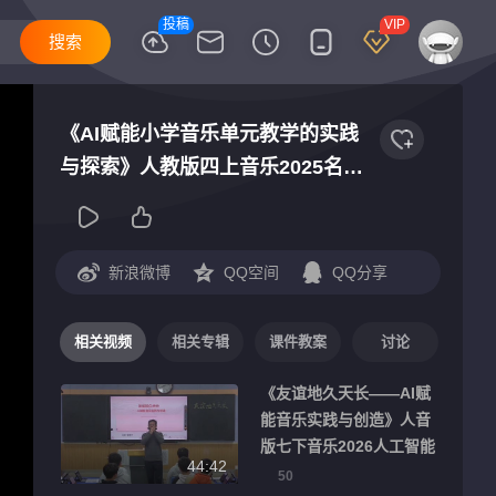
投稿
VIP
《AI赋能小学音乐单元教学的实践
与探索》人教版四上音乐2025名师
单元解读观摩研讨视频
新浪微博
QQ空间
QQ分享
相关视频
相关专辑
课件教案
讨论
《友谊地久天长——AI赋
能音乐实践与创造》人音
版七下音乐2026人工智能
44:42
赋能教学典型案例课堂实
50