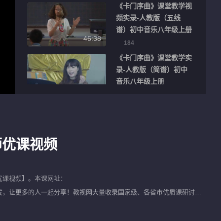
《卡门序曲》课堂教学视
频实录-人教版（五线
谱）初中音乐八年级上册
46:38
184
《卡门序曲》课堂教学实
录-人教版（简谱）初中
音乐八年级上册
46:28
284
《欣赏 管弦乐曲《卡门序
曲》》优质课教学视频实
录-花城粤教版小学音乐
师优课视频
36:16
六年级下册
432
《卡门序曲》优质课评比
视频-湘文艺版初中音乐
优课视频
】。本课网址：
七年级上册
错别忘了将该视频进行转发，让更多的人一起分享！教视网大量收录国家级、各省市优质课研讨课
40:07
271
《卡门序曲》优质课课堂