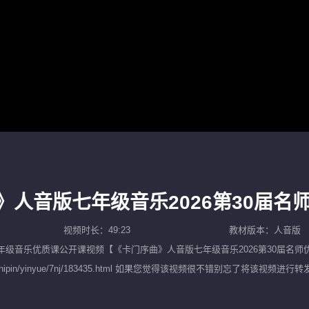
》人音版七年级音乐2026第30届名
视频时长：49:23
教材版本：人音版
年级音乐优质课公开课
视频【
《卡门序曲》人音版七年级音乐2026第30届名师
10.com/shipin/yinyue/7nj/183435.html 如果您觉得该视频很不
师示范课，努力为广大中小学教师提供一个优质而便捷的教学视频观看平台。