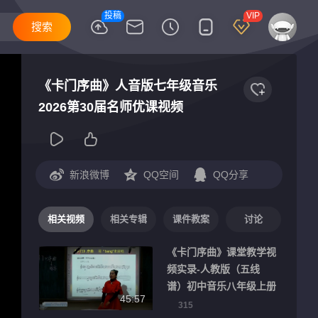
投稿
VIP
《卡门序曲》人音版七年级音乐
2026第30届名师优课视频
新浪微博
QQ空间
QQ分享
相关视频
相关专辑
课件教案
讨论
《卡门序曲》课堂教学视
频实录-人教版（五线
谱）初中音乐八年级上册
45:57
315