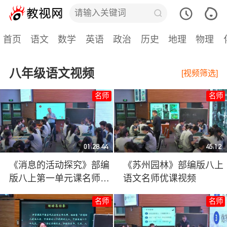
首页
语文
数学
英语
政治
历史
地理
物理
八年级语文视频
[视频筛选]
名师
名师
01:28:44
45:12
《消息的活动探究》部编
《苏州园林》部编版八上
版八上第一单元课名师堂
语文名师优课视频
实录视频
名师
名师