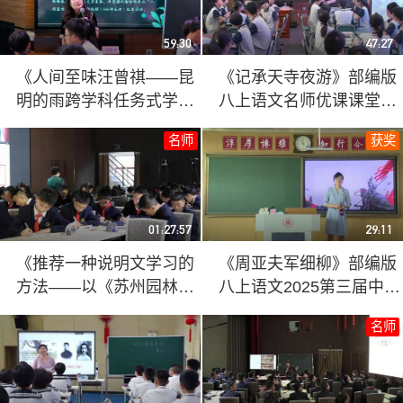
59:30
47:27
《人间至味汪曾祺——昆
《记承天寺夜游》部编版
明的雨跨学科任务式学
八上语文名师优课课堂实
习》部编版八上语文名师
录视频
名师
获奖
优课展示课视频
01:27:57
29:11
《推荐一种说明文学习的
《周亚夫军细柳》部编版
方法——以《苏州园林》
八上语文2025第三届中小
为例》部编版八上语文
学青年教师教学竞赛一等
名师
2023第十七届名师优课观
奖视频
摩研讨课视频