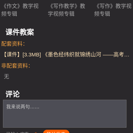
《作文》教学视
《写作教学》教
《写作》教学视
频专辑
学视频专辑
频专辑
课件教案
配套资料：
【课件】[3.3MB] 《墨色经纬织就锦绣山河 ——高考作
文主体段的五维建构》部编版高三语文复习课视频-课
非配套资料：
件
无
评论