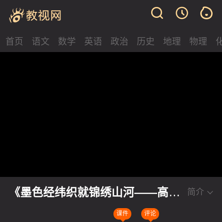
首页
语文
数学
英语
政治
历史
地理
物理
《墨色经纬织就锦绣山河——高考
简介
作文主体段的五维建构》部编版高
课件
评论
三语文写作教学专题研讨课视频