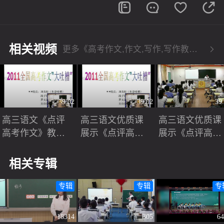
相关视频
更多《高考作文,作文,写作,写作教学》相关视频
39:02
39:02
39
高三语文《点评
高三语文优质课
高三语文优质课
高考作文》教学
展示《点评高考
展示《点评高考
视频
作文》人教版_丁
作文》人教版_
老师
老师
相关专辑
专辑
专辑
专
18314
305
6