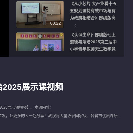
《从小芯片 大产业看十五
五规划坚持有效市场与有
为政府相结合》部编版高
08:22
中政治2026第十届微格课
0
教学风采展示活动视频
《认识生命》部编版七上
道德与法治2025第三届中
小学青年教师无生教学竞
22:49
赛视频
4
《合理使用网络》部编版
八上道德与法治2025第三
届中小学青年教师无生教
2025展示课视频
24:10
学竞赛视频
6
《红红火火中国年》部编
精选
版二上道德与法治2026人
025展示课视频
】。本课网址：
工智能赋能课堂教学研讨
很不错别忘了将该视频进行转发，让更多的人一起分享！教视网大量收录国家级、各省市优质课研讨
40:30
课视频
3
。
《安全记心上》部编版三
精选