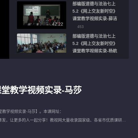
部编版道德与法治七上
5.2《网上交友新时空》
课堂教学视频实录-薛洁
42:22
453
部编版道德与法治七上
5.2《网上交友新时空》
课堂教学视频实录-杨航
46:28
218
部编版道德与法治七上
5.2《网上交友新时空》
课堂教学视频实录-孙青
课堂教学视频实录-马莎
38:58
雨
272
部编版道德与法治七上
5.2《网上交友新时空》
堂教学视频实录-马莎
】。本课网址：
课堂教学视频实录-史明
很不错别忘了将该视频进行转发，让更多的人一起分享！教视网大量收录国家级、各省市优质课研讨
40:17
芳
423
。
部编版道德与法治七上