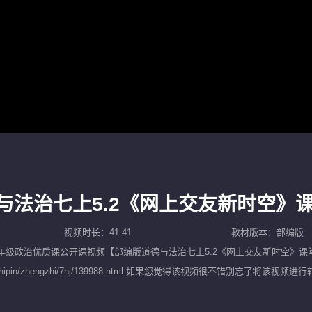
与法治七上5.2《网上交友新时空》
视频时长：41:41
教材版本：部编版
年级政治优质课公开课
视频【
部编版道德与法治七上5.2《网上交友新时空》课
10.com/shipin/zhengzhi/7nj/139988.html 如果您觉得该视频
名师示范课，努力为广大中小学教师提供一个优质而便捷的教学视频观看平台