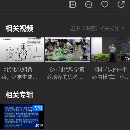
相关视频
更多《讲座》相关视频
34:11
26:13
50
《优化认知负
《AI 时代科学素
《科学课的一种
荷，让学生成为
养培养的思考和
必由模式》 小
更有效的学习
实践》小学科学2
科学名师讲座视
者》小学科学名
025名师讲座视频
频
相关专辑
师讲座视频
专辑
4915