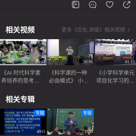
相关视频
更多《优化,讲座》相关视频
26:13
50:01
01:15
《AI 时代科学素
《科学课的一种
《小学科学单元
养培养的思考和
必由模式》 小学
项目化学习的实
实践》小学科学2
科学名师讲座视
施路径》小学科
025名师讲座视频
频
学名师讲座视频
相关专辑
专辑
专辑
4915
1580