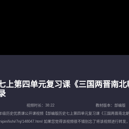
七上第四单元复习课《三国两晋南北
录
视频时长：38:22
教材版本：部编版
年级历史优质课公开课
视频【
部编版历史七上第四单元复习课《三国两晋南北
10.com/shipin/lishi/7nj/148047.html 如果您觉得该视频很不错