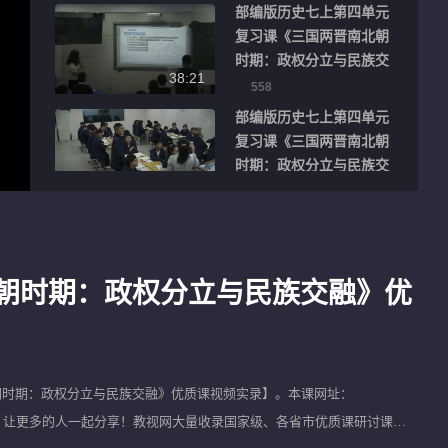
部编版历史七上第四单元
复习课《三国两晋南北朝
时期：政权分立与民族交
38:21
融》优质课视频实录
558
部编版历史七上第四单元
复习课《三国两晋南北朝
时期：政权分立与民族交
39:54
融》优质课视频实录
118
部编版历史七上第四单元
复习课《三国两晋南北朝
时期：政权分立与民族交
朝时期：政权分立与民族交融》优
38:00
融》优质课视频实录
141
部编版历史七上第四单元
复习课《三国两晋南北朝
时期：政权分立与民族交
32:37
朝时期：政权分立与民族交融》优质课视频实录
】。本课网址：
融》优质课视频实录
161
别忘了将该视频进行转发，让更多的人一起分享！教视网大量收录国家级、各省市优质课研讨课公
部编版历史七上第四单元