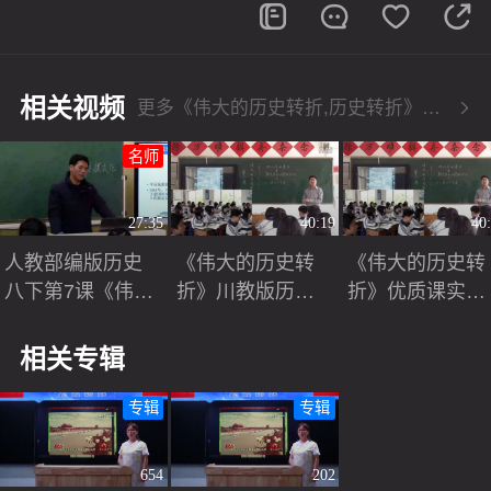
相关视频
更多《伟大的历史转折,历史转折》相关视频
名师
27:35
40:19
40
人教部编版历史
《伟大的历史转
《伟大的历史转
八下第7课《伟大
折》川教版历史
折》优质课实录
的历史转折》课
八下第7课-大余
（川教版历史八
堂教学视频-张兆
县池江中学-张剑)
下，江西大余：
相关专辑
金-特级教师优质
张剑）
课
专辑
专辑
654
202