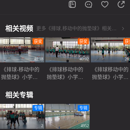
相关视频
更多《排球,移动中的抛垫球》相关视频
获奖
获奖
获
40:18
40:02
28
《排球-移动中的
《排球移动中的
《排球移动中的
抛垫球》小学四
抛垫球》小学四
抛垫球》小学四
年级体育与健康2
年级体育与健康2
年级体育与健康
024优质课评比一
024优质课评比一
024优质课评比
相关专辑
等奖视频
等奖视频
等奖视频
专辑
专辑
2
4952