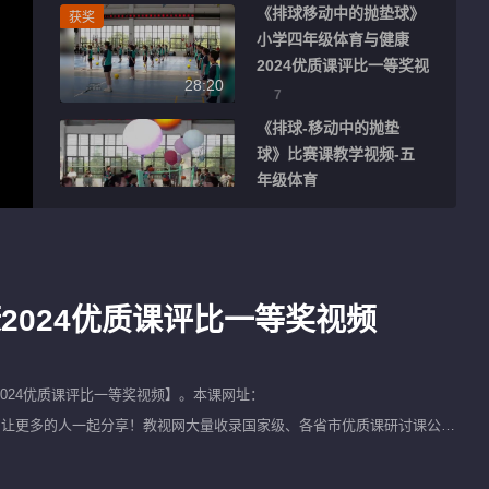
《排球移动中的抛垫球》
获奖
小学四年级体育与健康
2024优质课评比一等奖视
28:20
频
7
《排球-移动中的抛垫
球》比赛课教学视频-五
年级体育
31:25
250
《小排球移动中的抛垫
获奖
球》小学四年级体育与健
康2024优质课评比一等奖
2024优质课评比一等奖视频
31:25
视频
22
七年级体育《排球》教学
精选
视频,吉林省,2015年部级
024优质课评比一等奖视频
】。本课网址：
优课评选入围视频
别忘了将该视频进行转发，让更多的人一起分享！教视网大量收录国家级、各省市优质课研讨课公开
43:18
647
高中说课体育教学视频
名师